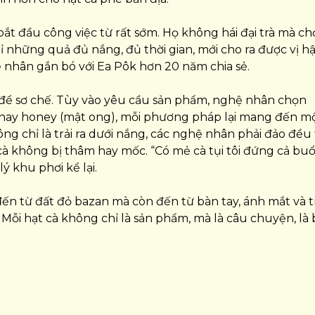
t đầu công việc từ rất sớm. Họ không hái đại trà mà ch
ỉ những quả đủ nắng, đủ thời gian, mới cho ra được vị h
 nhân gắn bó với Ea Pôk hơn 20 năm chia sẻ.
i để sơ chế. Tùy vào yêu cầu sản phẩm, nghệ nhân chọn
 hay honey (mật ong), mỗi phương pháp lại mang đến m
ng chỉ là trải ra dưới nắng, các nghệ nhân phải đảo đều 
à không bị thâm hay mốc. “Có mẻ cà tụi tôi đứng cả buổi
ý khu phơi kể lại.
ến từ đất đỏ bazan mà còn đến từ bàn tay, ánh mắt và tr
ỗi hạt cà không chỉ là sản phẩm, mà là câu chuyện, là