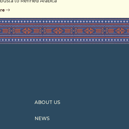
busta to Refined Arabica
re
ABOUT US
NEWS