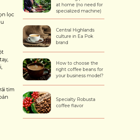
at home (no need for
specialized machine)
ọn lọc
ậu
Central Highlands
culture in Ea Pok
brand
ột
tay,
How to choose the
,
right coffee beans for
your business model?
ái tim
 bản
Specialty Robusta
coffee flavor