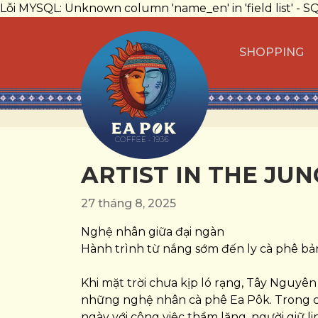
Lỗi MYSQL: Unknown column 'name_en' in 'field list' - S
SHOPPING
ARTIST IN THE JU
27 tháng 8, 2025
Nghệ nhân giữa đại ngàn
Hành trình từ nắng sớm đến ly cà phê b
Khi mặt trời chưa kịp ló rạng, Tây Nguyên
những nghệ nhân cà phê Ea Pôk. Trong cá
ngày với công việc thầm lặng, người giữ l