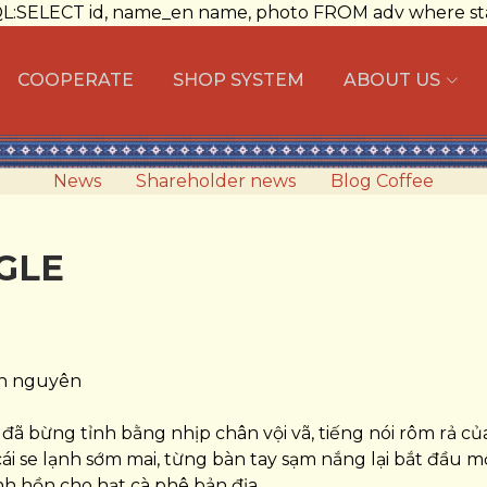
QL:SELECT id, name_en name, photo FROM adv where status
COOPERATE
SHOP SYSTEM
ABOUT US
News
Shareholder news
Blog Coffee
NGLE
ản nguyên
 đã bừng tỉnh bằng nhịp chân vội vã, tiếng nói rôm rả củ
i se lạnh sớm mai, từng bàn tay sạm nắng lại bắt đầu m
inh hồn cho hạt cà phê bản địa.