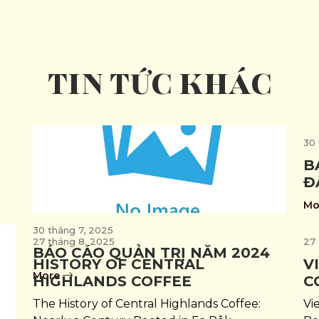
TIN TỨC KHÁC
30 
B
Đ
Mo
30 tháng 7, 2025
27 tháng 8, 2025
27 
BÁO CÁO QUẢN TRỊ NĂM 2024
HISTORY OF CENTRAL
V
More
HIGHLANDS COFFEE
C
The History of Central Highlands Coffee:
Vi