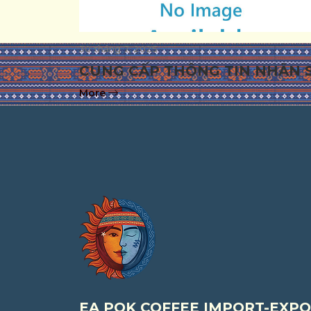
30 tháng 7, 2025
CUNG CẤP THÔNG TIN NHÂN 
More
EA POK COFFEE IMPORT-EXPO