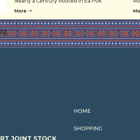
Nearly a Century Rooted in Ea Pôk.
Ro
More
Mo
SỰ
HOME
SHOPPING
RT JOINT STOCK