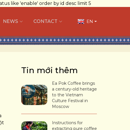
 like 'enable' order by id desc limit 5
NEWS
CONTACT
EN
Tin mới thêm
Ea Pok Coffee brings
a century-old heritage
to the Vietnam
Culture Festival in
Moscow
a
ột
Instructions for
extracting pure coffee