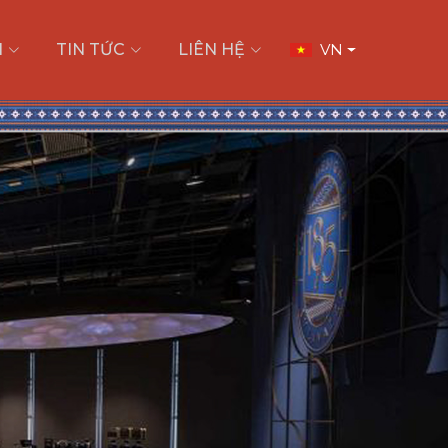
I
TIN TỨC
LIÊN HỆ
VN