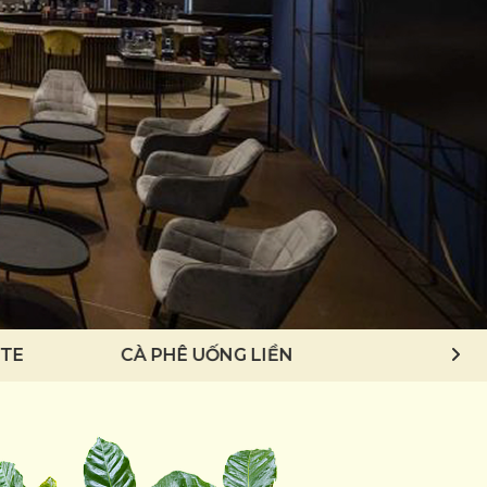
TE
CÀ PHÊ UỐNG LIỀN
CÀ PHÊ Ủ LẠ