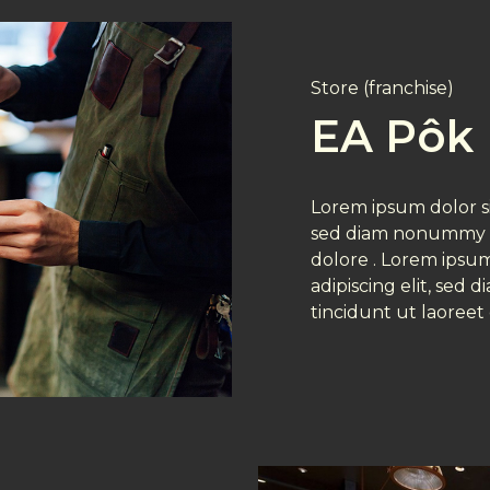
Store (franchise)
EA Pôk 
Lorem ipsum dolor si
sed diam nonummy n
dolore . Lorem ipsum
adipiscing elit, se
tincidunt ut laoreet