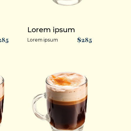
Lorem ipsum
285
$285
Lorem ipsum