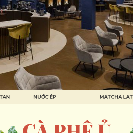
 TAN
NƯỚC ÉP
MATCHA LAT
CÀ PHÊ Ủ