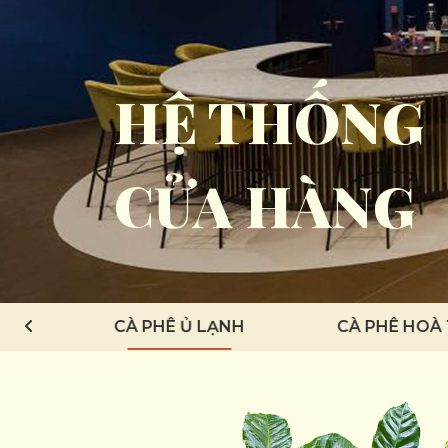
HỆ THỐNG
CỬA HÀNG
G LIỀN
CÀ PHÊ Ủ LẠNH
CÀ PHÊ HOÀ