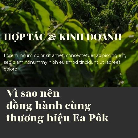
HỢP TÁC & KINH DOANH
Lorem ipsum dolor sit amet, consectetuer adipiscing elit,
sed diam nonummy nibh euismod tincidunt ut laoreet
dolore .
Vì sao nên
đồng hành cùng
thương hiệu Ea Pôk