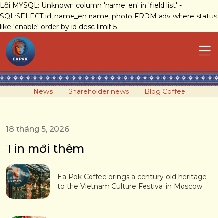
Lỗi MYSQL: Unknown column 'name_en' in 'field list' -
SQL:SELECT id, name_en name, photo FROM adv where status
like 'enable' order by id desc limit 5
News
Shareholder news
Blog Coffee
18 tháng 5, 2026
Tin mới thêm
Ea Pok Coffee brings a century-old heritage
to the Vietnam Culture Festival in Moscow